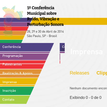
Releases
Clip
Nenhum documento encont
Exibindo 0 - 0 de 0