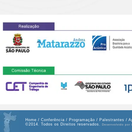
Home
/
Conferência
/
Programação
/
Palestrantes
/
A
©2014. Todos os Direitos reservados.
Desenvolvido por