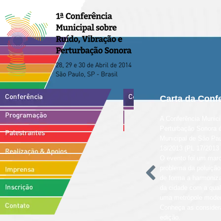
Carta da Conf
A Conferência Munici
Perturbação Sonora 
Municipal de São Pau
18/2013 (PL 17/2013 
O evento foi um marc
problema da poluição
de forma a harmoniz
da cidade com a qua
uma metrópole mode
Conheça as consider
edição.