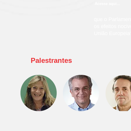
Acesse aqui...
que o Parlament
os efeitos noci
União Europeia?
Palestrantes